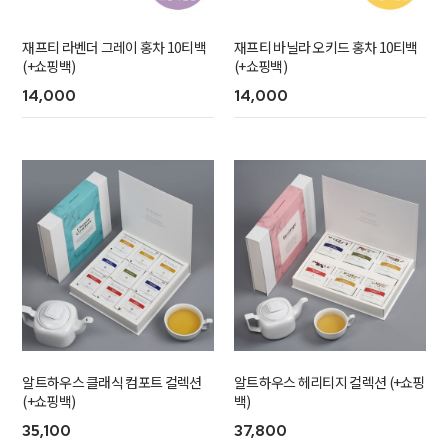
재프티 라벤더 그레이 홍차 10티백
재프티 바닐라 오키드 홍차 10티백
(+쇼핑백)
(+쇼핑백)
14,000
14,000
알트하우스 클래식 컴포트 컬렉션
알트하우스 헤리티지 컬렉션 (+쇼핑
(+쇼핑백)
백)
35,100
37,800