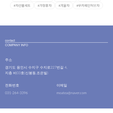
#차선물세트
#가향홍차
#겨울차
#무카페인허브차
contact
COMPANY INFO
주소
경기도 용인시 수지구 수지로227번길 4,
지층 비03호(신봉동,조은빌)
전화번호
이메일
031-264-3396
moatea@naver.com