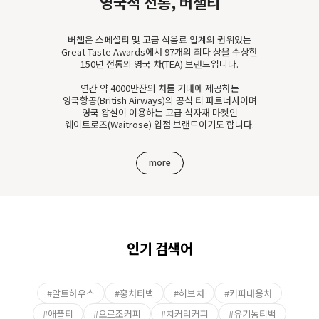
영국적 전통, 버챌티
버챌은 스페셜티 및 고급 식음료 업계의 권위있는
Great Taste Awards에서 97개의 최다 상을 수상한
150년 전통의 영국 차(TEA) 브랜드입니다.
연간 약 4000만잔의 차를 기내에 제공하는
영국항공(British Airways)의 공식 티 파트너사이며
영국 왕실이 이용하는 고급 식자재 마켓인
웨이트로즈(Waitrose) 입점 브랜드이기도 합니다.
more
인기 검색어
#알트하우스
#홍차티백
#허브차
#커피대용차
#애플티
#오르조커피
#치커리커피
#유기농티백