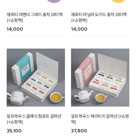
재프티 라벤더 그레이 홍차 10티백
재프티 바닐라 오키드 홍차 10티백
(+쇼핑백)
(+쇼핑백)
14,000
14,000
알트하우스 클래식 컴포트 컬렉션
알트하우스 헤리티지 컬렉션 (+쇼핑
(+쇼핑백)
백)
35,100
37,800