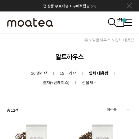
전 상품 무료배송 + 구매적립금 5%
0
홈
알트하우스
잎차 대용량
알트하우스
20 델리팩
15 피라팩
잎차 대용량
잎차(+틴케이스)
선물세트
총
12
건