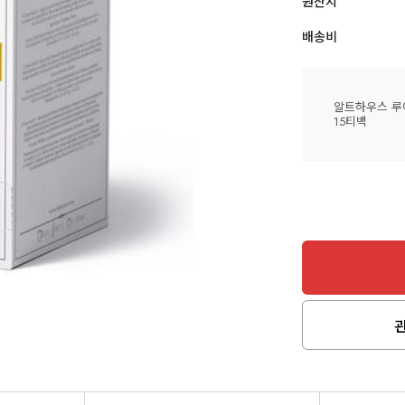
원산지
배송비
알트하우스 루
15티백