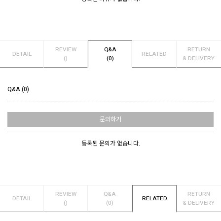
REVIEW
Q&A
RETURN
DETAIL
RELATED
()
(0)
& DELIVERY
Q&A (0)
문의하기
등록된 문의가 없습니다.
REVIEW
Q&A
RETURN
DETAIL
RELATED
()
(0)
& DELIVERY