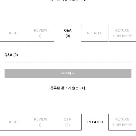
REVIEW
Q&A
RETURN
DETAIL
RELATED
()
(0)
& DELIVERY
Q&A (0)
문의하기
등록된 문의가 없습니다.
REVIEW
Q&A
RETURN
DETAIL
RELATED
()
(0)
& DELIVERY