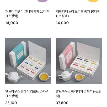
재프티 라벤더 그레이 홍차 10티백
재프티 바닐라 오키드 홍차 10티백
(+쇼핑백)
(+쇼핑백)
14,000
14,000
알트하우스 클래식 컴포트 컬렉션
알트하우스 헤리티지 컬렉션 (+쇼핑
(+쇼핑백)
백)
35,100
37,800