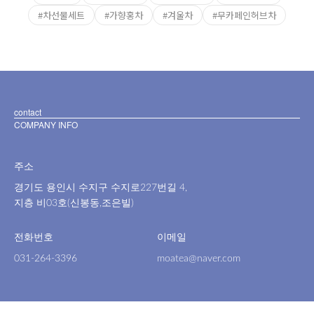
#차선물세트
#가향홍차
#겨울차
#무카페인허브차
contact
COMPANY INFO
주소
경기도 용인시 수지구 수지로227번길 4,
지층 비03호(신봉동,조은빌)
전화번호
이메일
031-264-3396
moatea@naver.com